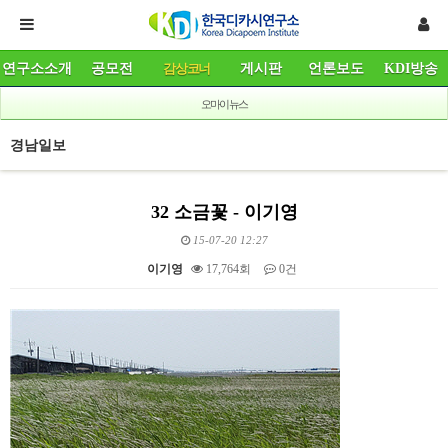
연구소소개
공모전
감상코너
게시판
언론보도
KDI방송
오마이뉴스
경남일보
32 소금꽃 - 이기영
15-07-20 12:27
이기영
17,764회
0건
본문