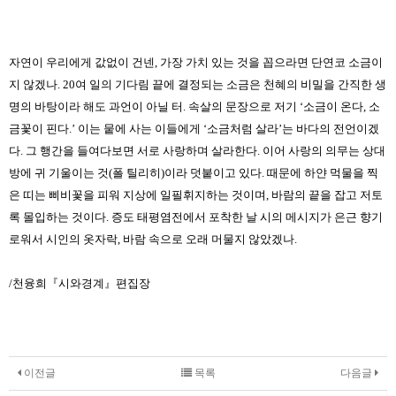
자연이 우리에게 값없이 건넨, 가장 가치 있는 것을 꼽으라면 단연코 소금이
지 않겠나. 20여 일의 기다림 끝에 결정되는 소금은 천혜의 비밀을 간직한 생
명의 바탕이라 해도 과언이 아닐 터. 속살의 문장으로 저기 ‘소금이 온다, 소
금꽃이 핀다.’ 이는 뭍에 사는 이들에게 ‘소금처럼 살라’는 바다의 전언이겠
다. 그 행간을 들여다보면 서로 사랑하며 살라한다. 이어 사랑의 의무는 상대
방에 귀 기울이는 것(폴 틸리히)이라 덧붙이고 있다. 때문에 하얀 먹물을 찍
은 띠는 삐비꽃을 피워 지상에 일필휘지하는 것이며, 바람의 끝을 잡고 저토
록 몰입하는 것이다. 증도 태평염전에서 포착한 날 시의 메시지가 은근 향기
로워서 시인의 옷자락, 바람 속으로 오래 머물지 않았겠나.
/천융희『시와경계』편집장
이전글
목록
다음글