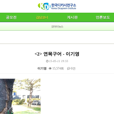
공모전
감상코너
게시판
언론보도
오마이뉴스
<2> 연목구어 - 이기영
15-05-11 19:55
이기영
15,574회
0건