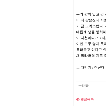
누가 깜빡 잊고 간
이 다 같을진대 저
가 참 그악스럽다.
태롭게 생을 방치해
이 지천이다. ‘그
이젠 모두 닿지 못
흘러들고 있다고 한
채 말라버릴 지도 
ㅡ 차민기 / 창신
이전글
댓글목록