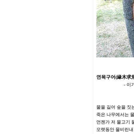
연목구어(緣木求魚
​ - 이기
물을 길어 숲을 짓
죽은 나무에서는 
언젠가 저 물고기 
오랫동안 물비린내