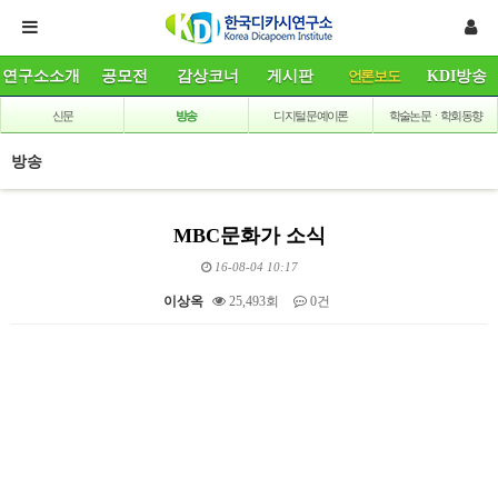
연구소소개
공모전
감상코너
게시판
언론보도
KDI방송
신문
방송
디지털 문예이론
학술논문ㆍ학회동향
방송
MBC문화가 소식
16-08-04 10:17
이상옥
25,493회
0건
본문