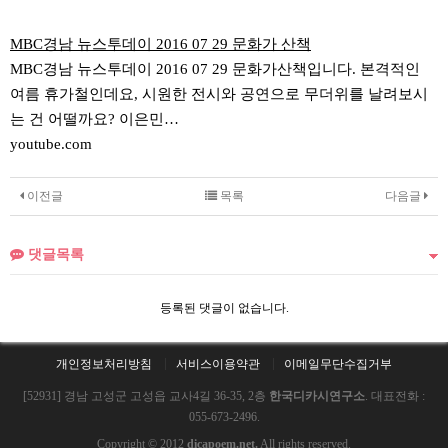
MBC경남 뉴스투데이 2016 07 29 문화가 산책
MBC경남 뉴스투데이 2016 07 29 문화가산책입니다. 본격적인
여름 휴가철인데요, 시원한 전시와 공연으로 무더위를 날려보시
는 건 어떨까요? 이은민…
youtube.com
이전글
목록
다음글
댓글목록
등록된 댓글이 없습니다.
개인정보처리방침
서비스이용약관
이메일무단수집거부
[52931] 경남 고성군 고성읍 교사4길 36-35, 2층
한국디카시연구소
. 대표전화 :
055-673-2496.
Copyright © 2012
dicapoem.net.
All rights reserved.