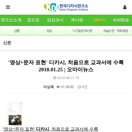
연구소소개
공모전
감상코너
게시판
언론보도
KDI방송
신문
방송
디지털 문예이론
학술논문ㆍ학회동향
신문
'영상+문자 표현' 디카시, 처음으로 교과서에 수록
2018.01.25 | 오마이뉴스
18-02-08 11:19
이상옥
63,386회
0건
본문
'영상+문자 표현'
디카
시
, 처음으로 교과서에 수록