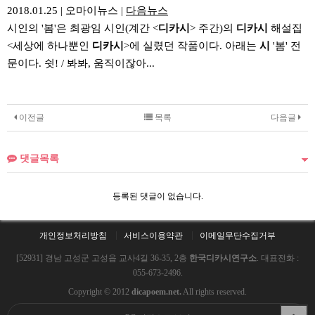
2018.01.25
|
오마이뉴스
|
다음뉴스
시인의 '봄'은 최광임 시인(계간 <
디카
시
> 주간)의
디카
시
해설집
<세상에 하나뿐인
디카
시
>에 실렸던 작품이다. 아래는
시
'봄' 전
문이다. 쉿! / 봐봐, 움직이잖아...
이전글
목록
다음글
댓글목록
등록된 댓글이 없습니다.
개인정보처리방침
서비스이용약관
이메일무단수집거부
[52931] 경남 고성군 고성읍 교사4길 36-35, 2층
한국디카시연구소
. 대표전화 :
055-673-2496.
Copyright © 2012
dicapoem.net.
All rights reserved.