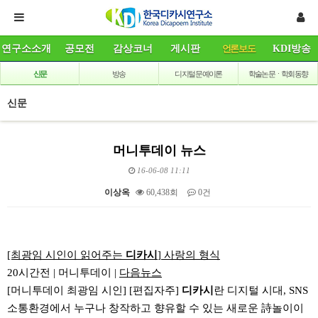
연구소소개
공모전
감상코너
게시판
언론보도
KDI방송
신문
방송
디지털 문예이론
학술논문ㆍ학회동향
신문
머니투데이 뉴스
16-06-08 11:11
이상옥
60,438회
0건
본문
[최광임 시인이 읽어주는
디카시
] 사랑의 형식
20시간전
|
머니투데이
|
다음뉴스
[머니투데이 최광임 시인] [편집자주]
디카시
란 디지털 시대, SNS
소통환경에서 누구나 창작하고 향유할 수 있는 새로운 詩놀이이