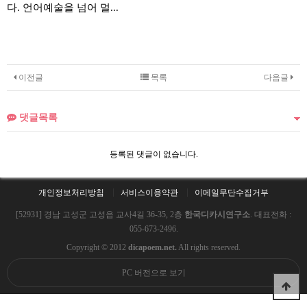
다. 언어예술을 넘어 멀...
이전글
목록
다음글
댓글목록
등록된 댓글이 없습니다.
개인정보처리방침
서비스이용약관
이메일무단수집거부
[52931] 경남 고성군 고성읍 교사4길 36-35, 2층
한국디카시연구소
. 대표전화 :
055-673-2496.
Copyright © 2012
dicapoem.net.
All rights reserved.
PC 버전으로 보기