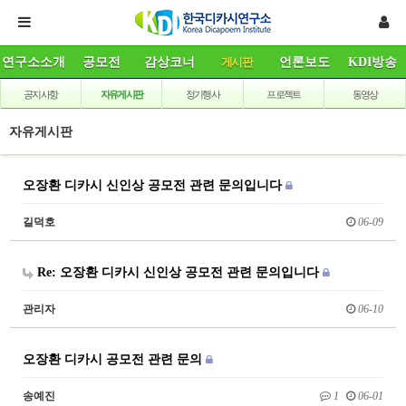
연구소소개
공모전
감상코너
게시판
언론보도
KDI방송
공지사항
자유게시판
정기행사
프로젝트
동영상
자유게시판
오장환 디카시 신인상 공모전 관련 문의입니다
길덕호
06-09
Re: 오장환 디카시 신인상 공모전 관련 문의입니다
관리자
06-10
오장환 디카시 공모전 관련 문의
송예진
1
06-01