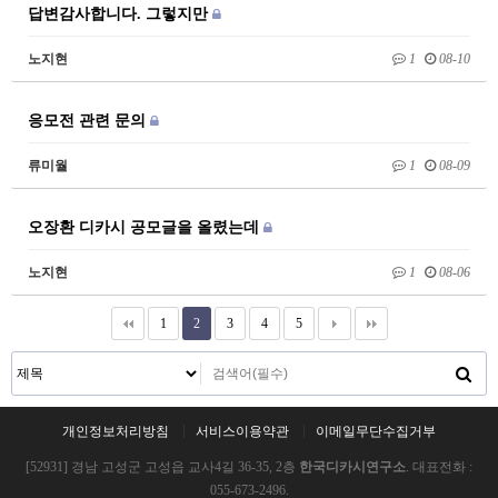
답변감사합니다. 그렇지만
노지현
1
08-10
응모전 관련 문의
류미월
1
08-09
오장환 디카시 공모글을 올렸는데
노지현
1
08-06
1
2
3
4
5
개인정보처리방침
서비스이용약관
이메일무단수집거부
[52931] 경남 고성군 고성읍 교사4길 36-35, 2층
한국디카시연구소
. 대표전화 :
055-673-2496.