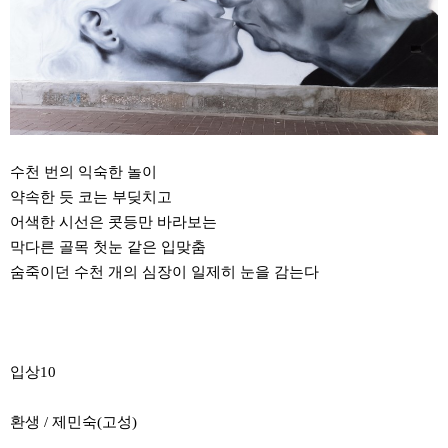
수천 번의 익숙한 놀이
약속한 듯 코는 부딪치고
어색한 시선은 콧등만 바라보는
막다른 골목 첫눈 같은 입맞춤
숨죽이던 수천 개의 심장이 일제히 눈을 감는다
입상10
환생 / 제민숙(고성)