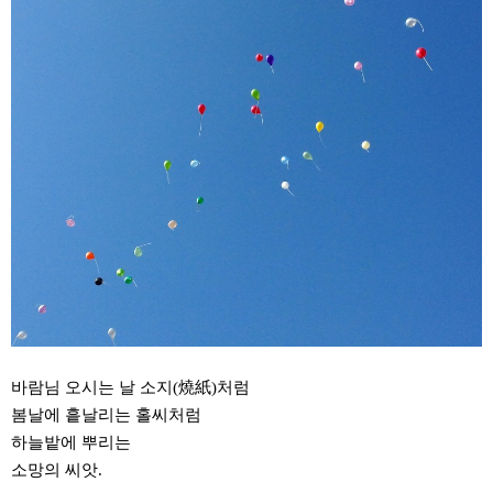
바람님 오시는 날 소지(燒紙)처럼
봄날에 흩날리는 홀씨처럼
하늘밭에 뿌리는
소망의 씨앗.