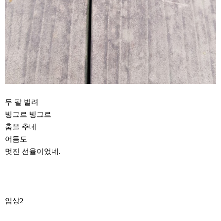
두 팔 벌려
빙그르 빙그르
춤을 추네
어둠도
멋진 선율이었네.
입상2