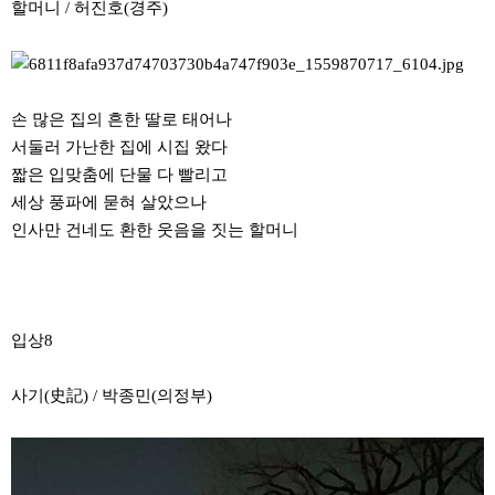
할머니 / 허진호(경주)
손 많은 집의 흔한 딸로 태어나
서둘러 가난한 집에 시집 왔다
짧은 입맞춤에 단물 다 빨리고
세상 풍파에 묻혀 살았으나
인사만 건네도 환한 웃음을 짓는 할머니
입상8
사기(史記) / 박종민(의정부)