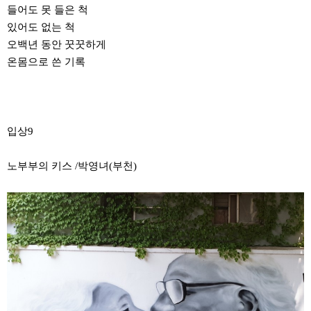
들어도 못 들은 척
있어도 없는 척
오백년 동안 꿋꿋하게
온몸으로 쓴 기록
입상9
노부부의 키스 /박영녀(부천)