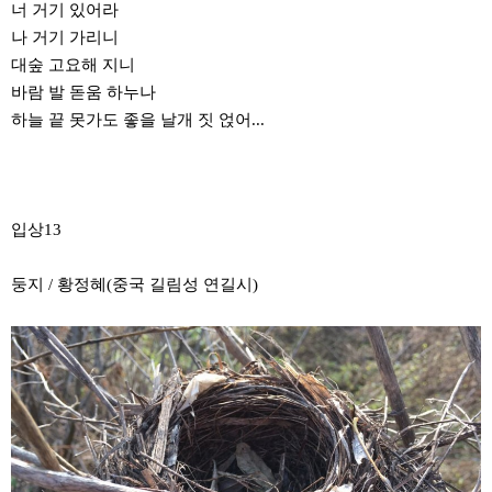
너 거기 있어라
나 거기 가리니
대숲 고요해 지니
바람 발 돋움 하누나
하늘 끝 못가도 좋을 날개 짓 얹어...
입상13
둥지 / 황정혜(중국 길림성 연길시)