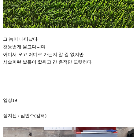
그 놈이 나타났다
천둥번개 몰고다니며
어디서 오고 어디로 가는지 알 길 없지만
서슬퍼런 발톱이 할퀴고 간 흔적만 또렷하다
입상19
정지선 / 심민주(김해)