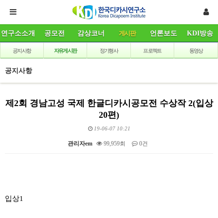
연구소소개
공모전
감상코너
게시판
언론보도
KDI방송
공지사항
자유게시판
정기행사
프로젝트
동영상
공지사항
제2회 경남고성 국제 한글디카시공모전 수상작 2(입상
20편)
19-06-07 10:21
관리자em
99,959회
0건
본문
입상1