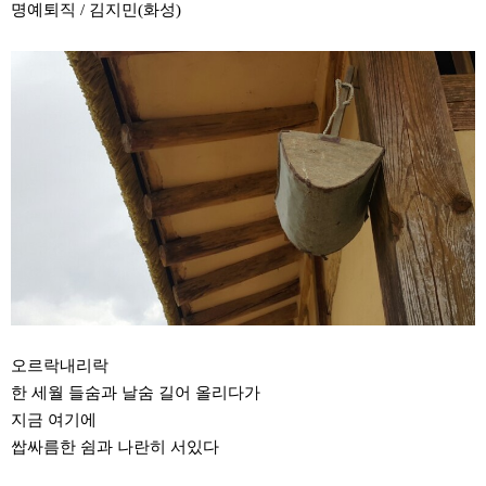
명예퇴직 / 김지민(화성)
오르락내리락
한 세월 들숨과 날숨 길어 올리다가
지금 여기에
쌉싸름한 쉼과 나란히 서있다