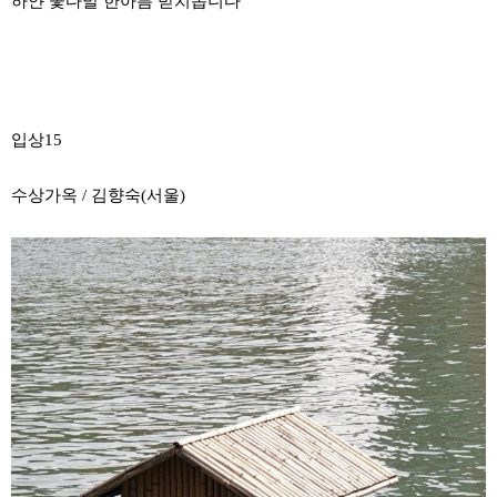
하얀 꽃다발 한아름 받치옵니다
입상15
수상가옥 / 김향숙(서울)