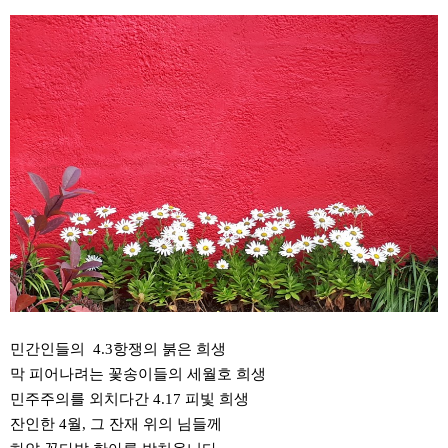
민간인들의 4.3항쟁의 붉은 희생
막 피어나려는 꽃송이들의 세월호 희생
민주주의를 외치다간 4.17 피빛 희생
잔인한 4월, 그 잔재 위의 님들께