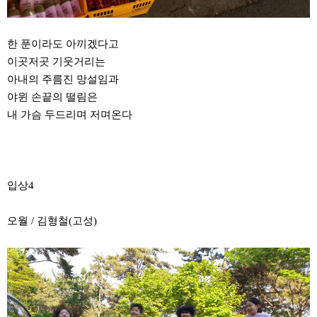
한 푼이라도 아끼겠다고
이곳저곳 기웃거리는
아내의 주름진 망설임과
야윈 손끝의 떨림은
내 가슴 두드리며 저며온다
입상4
오월 / 김형철(고성)