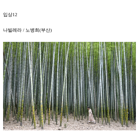
입상12
나빌레라 / 노병희(부산)