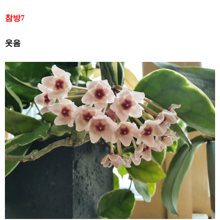
참방
7
웃음