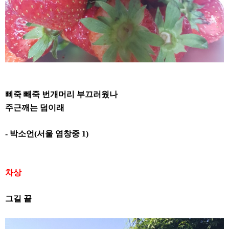
삐죽 빼죽 번개머리 부끄러웠나
주근깨는 덤이래
-
박소언
(
서울 염창중
1)
차상
그길 끝