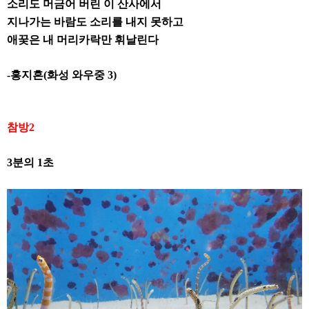
소리도 머금어 버린 이 산사에서
지나가는 바람도 소리를 내지 못하고
애꿎은 내 머리카락만 휘날린다
-
홍지흔
(
화성 와우중
3)
참방
2
3
분의
1
초