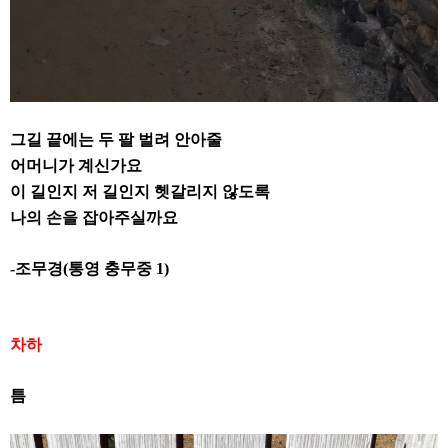
그길 끝에는 두 팔 벌려 안아줄
어머니가 계신가요
이 길인지 저 길인지 헷갈리지 않도록
나의 손을 잡아주실까요
-
조무경
(
통영 충무중
1)
차하
틈