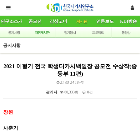
연구소소개
공모전
감상코너
게시판
언론보도
KDI방송
공지사항
자유게시판
정기행사
프로젝트
동영상
공지사항
2021 이형기 전국 학생디카시백일장 공모전 수상작(중
등부 11편)
21-05-24 16:43
관리자
60,333회
0건
본문
장원
사춘기