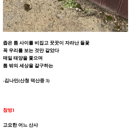
좁은 틈 사이를 비집고 꿋꿋이 자라난 들꽃
꼭 우리를 보는 것만 같았다
매일 태양을 쫓으며
틈 밖의 세상을 갈구하는
-
김나민
(산청
덕산중
3)
참방
1
고요한 어느 산사