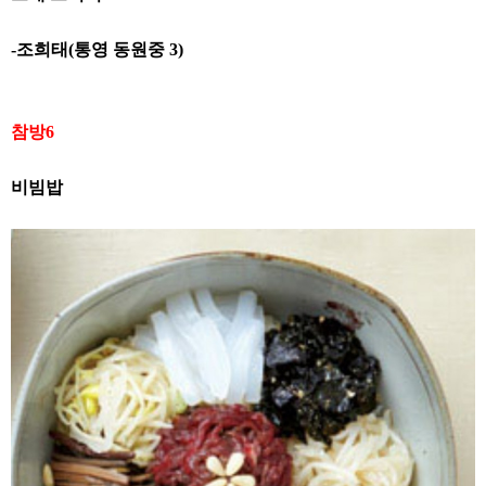
-
조희태
(
통영 동원중
3)
참방
6
비빔밥