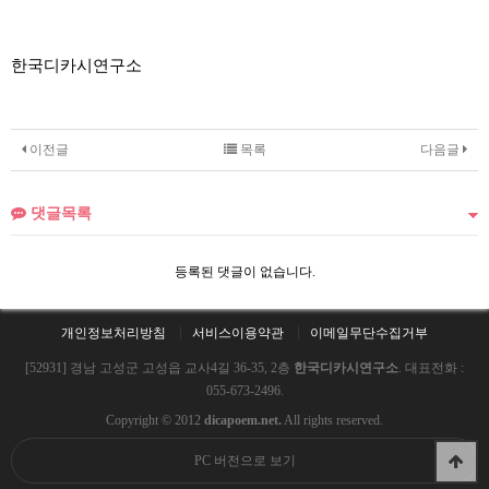
한국디카시연구소
이전글
목록
다음글
댓글목록
등록된 댓글이 없습니다.
개인정보처리방침
서비스이용약관
이메일무단수집거부
[52931] 경남 고성군 고성읍 교사4길 36-35, 2층
한국디카시연구소
. 대표전화 :
055-673-2496.
Copyright © 2012
dicapoem.net.
All rights reserved.
PC 버전으로 보기