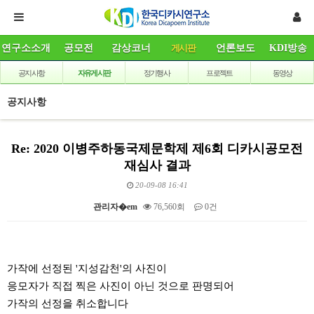
연구소소개
공모전
감상코너
게시판
언론보도
KDI방송
공지사항
자유게시판
정기행사
프로젝트
동영상
공지사항
Re: 2020 이병주하동국제문학제 제6회 디카시공모전
재심사 결과
20-09-08 16:41
관리자�em
76,560회
0건
본문
가작에 선정된 '지성감천'의 사진이
응모자가 직접 찍은 사진이 아닌 것으로 판명되어
가작의 선정을 취소합니다