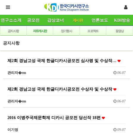
연구소소개
공모전
감상코너
게시판
언론보도
KDI방송
공지사항
자유게시판
정기행사
프로젝트
동영상
공지사항
제2회 경남고성 국제 한글디카시공모전 심사평 및 수상작…
관리자�em
06-07
제2회 경남고성 국제 한글디카시공모전 수상자 및 수상작
관리자�em
06-07
2016 이병주국제문학제 디카시 공모전 당선작 18편
이기영
09-07