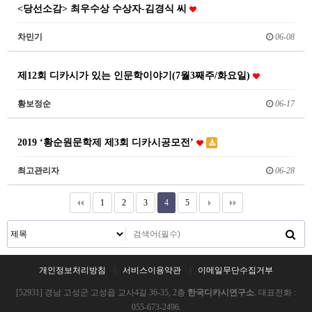
<당선소감> 최우수상 수상자-김경식 씨
차민기
06-08
제12회 디카시가 있는 인문학이야기(7월3째주/화요일)
황보정순
06-17
2019 ‘황순원문학제 제3회 디카시공모전’
최고관리자
06-28
1
2
3
4
5
개인정보처리방침
서비스이용약관
이메일무단수집거부
[52931] 경남 고성군 고성읍 교사4길 36-35, 2층
한국디카시연구소
. 대표전화 :
055-673-2496.