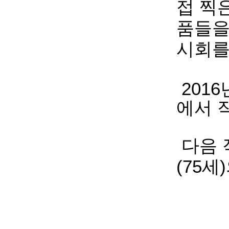
접 찍
품들을
시회를
201
에서 
다음 
(75세