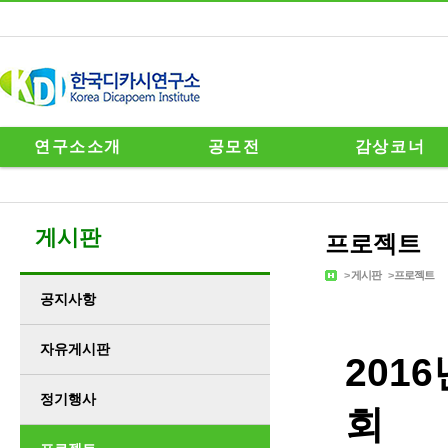
연구소소개
공모전
감상코너
게시판
프로젝트
>
게시판
>
프로젝트
공지사항
자유게시판
201
정기행사
회