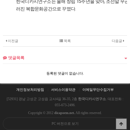
한국디카시연구소는 올해 창립 15주년을 맞아, 조선말 무관 
러진 복합문화공간으로 꾸몄다.
이전글
목록
다음글
댓글목록
등록된 댓글이 없습니다.
개인정보처리방침
서비스이용약관
이메일무단수집거부
[52931] 경남 고성군 고성읍 교사4길 36-35, 2층
한국디카시연구소
. 대표전화 :
055-673-2496.
Copyright © 2012
dicapoem.net.
All rights reserved.
PC 버전으로 보기