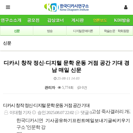
연구소소개
공모전
감상코너
게시판
언론보도
KDI방송
신문
방송
디지털 문예이론
학술논문ㆍ학회동향
신문
디카시 창작 정신·디지털 문학 운동 거점 공간 기대 경
남 매일 신문
25-08-11 14:03
관리자
5,774회
0건
본문
디카시 창작 정신·디지털 문학 운동 거점 공간 기대
고성 죽사갤러리 개
이대형 기자
승인 2025.08.07 22:02
댓글 0
한국디카시연
기사공유하기
프린트
메일보내기
글씨키우기
구소 '인문학 강