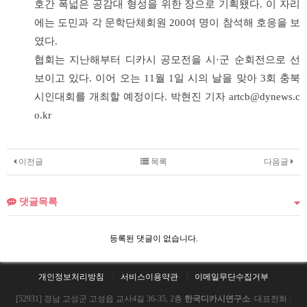
호간 폭넓은 공감대 형성을 위한 장으로 기획됐다. 이 자리
에는 도민과 각 문학단체회원 200여 명이 참석해 호응을 보
였다.
협회는 지난해부터 디카시 공모전을 시·군 순회전으로 선
보이고 있다. 이어 오는 11월 1일 시의 날을 맞아 3회 충북
시인대회를 개최할 예정이다. 박현진 기자 artcb@dynews.c
o.kr
이전글
목록
다음글
댓글목록
등록된 댓글이 없습니다.
개인정보처리방침
서비스이용약관
이메일무단수집거부
[52931] 경남 고성군 고성읍 교사4길 36-35, 2층
한국디카시연구소
. 대표전화 :