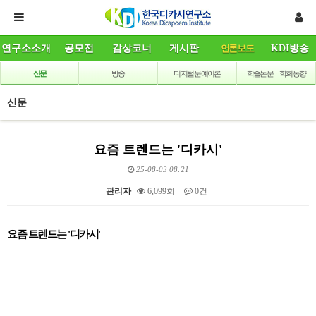
연구소소개
공모전
감상코너
게시판
언론보도
KDI방송
신문
방송
디지털 문예이론
학술논문ㆍ학회동향
신문
요즘 트렌드는 '디카시'
25-08-03 08:21
관리자
6,099회
0건
본문
요즘 트렌드는 '디카시'