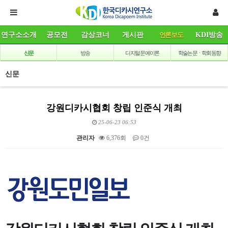
연구소소개
공모전
감상코너
게시판
언론보도
KDI방송
신문
방송
디지털 문예이론
학술논문ㆍ학회동향
신문
강원디카시협회 창립 인준식 개최
25-06-23 06:53
관리자
6,376회
0건
본문