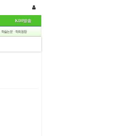
KDI방송
학술논문ㆍ학회동향