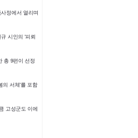
죽사정에서 열리며
규 시인의 '피뢰
 총 9편이 선정
의 서체'를 포함
큼 고성군도 이에