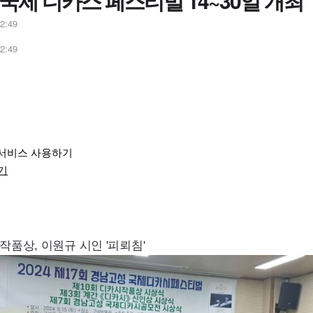
국제 디카스 페스티벌 14~30일 개최
2:49
2:49
 서비스 사용하기
기
작품상, 이원규 시인 '피뢰침'