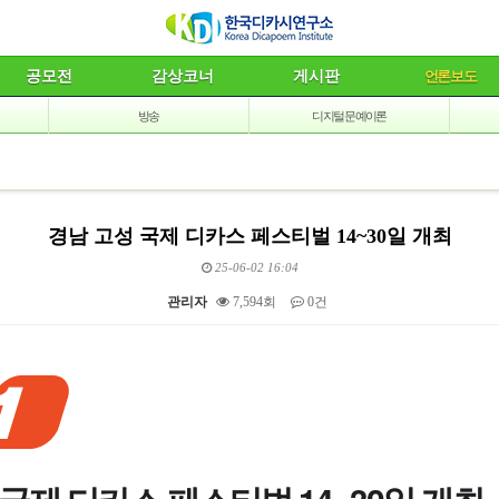
공모전
감상코너
게시판
언론보도
방송
디지털 문예이론
경남 고성 국제 디카스 페스티벌 14~30일 개최
25-06-02 16:04
관리자
7,594회
0건