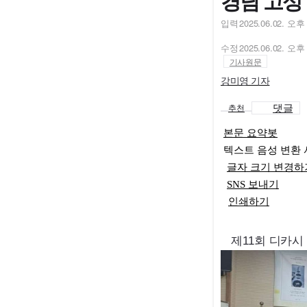
경남 고성 
입력
2025.06.02. 오후 
수정
2025.06.02. 오후 
기사원문
강미영 기자
댓글
추천
본문 요약봇
텍스트 음성 변환
글자 크기 변경하
SNS 보내기
인쇄하기
제11회 디카시 