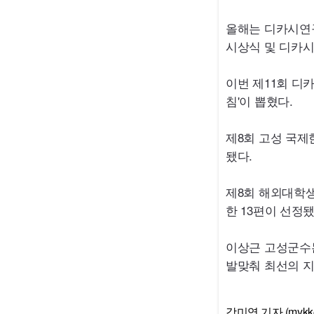
올해는 디카시연구
시상식 및 디카시
이번 제11회 디
침'이 뽑혔다.
제8회 고성 국제
됐다.
제8회 해외대학생
한 13편이 선정됐
이상근 고성군수는
발맞춰 최선의 지
강미영 기자 (mykk@