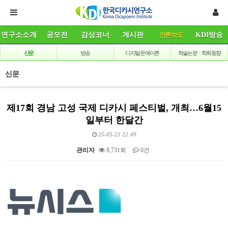
연구소소개
공모전
감상코너
게시판
언론보도
KDI방송
신문
방송
디지털 문예이론
학술논문ㆍ학회동향
신문
제17회 경남 고성 국제 디카시 페스티벌, 개최…6월15
일부터 한달간
25-05-21 22:49
관리자
8,731회
0건
본문