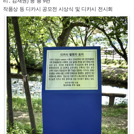
리
’,
김재권) 등 총 9편
작품상 등 디카시 공모전 시상식 및 디카시 전시회