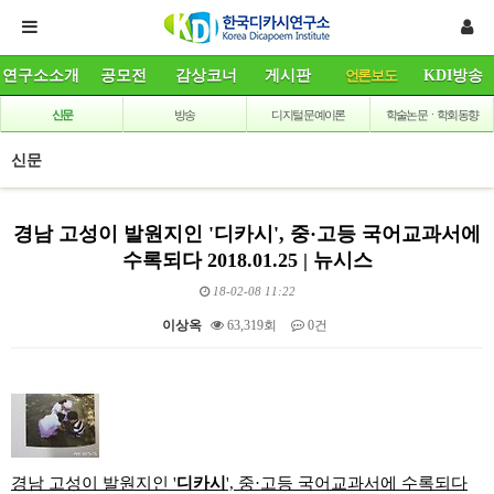
연구소소개
공모전
감상코너
게시판
언론보도
KDI방송
신문
방송
디지털 문예이론
학술논문ㆍ학회동향
신문
경남 고성이 발원지인 '디카시', 중·고등 국어교과서에
수록되다 2018.01.25 | 뉴시스
18-02-08 11:22
이상옥
63,319회
0건
본문
경남 고성이 발원지인 '
디카
시
', 중·고등 국어교과서에 수록되다