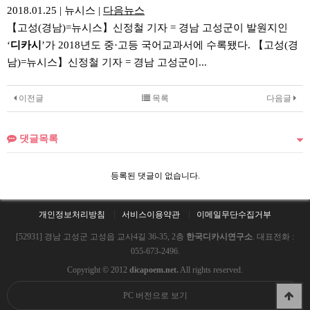
2018.01.25
|
뉴시스
|
다음뉴스
【고성(경남)=뉴시스】신정철 기자 = 경남 고성군이 발원지인
‘
디카
시
’가 2018년도 중·고등 국어교과서에 수록됐다. 【고성(경
남)=뉴시스】신정철 기자 = 경남 고성군이...
이전글
목록
다음글
댓글목록
등록된 댓글이 없습니다.
개인정보처리방침
서비스이용약관
이메일무단수집거부
[52931] 경남 고성군 고성읍 교사4길 36-35, 2층
한국디카시연구소
. 대표전화 :
055-673-2496.
Copyright © 2012
dicapoem.net.
All rights reserved.
PC 버전으로 보기