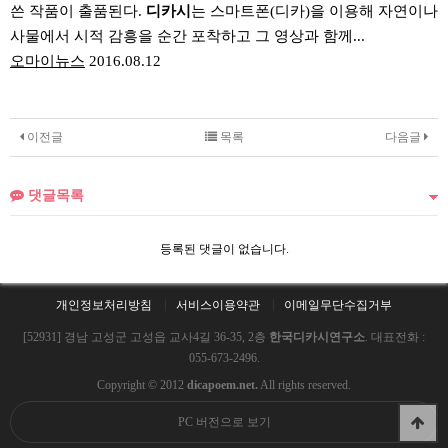
쓴 작품이 출품된다.
디카시
는 스마트폰(디카)을 이용해 자연이나
사물에서 시적 감흥을 순간 포착하고 그 영상과 함께...
오마이뉴스
2016.08.12
이전글
목록
다음글
댓글목록
등록된 댓글이 없습니다.
개인정보처리방침
서비스이용약관
이메일무단수집거부
[52931] 경남 고성군 고성읍 교사4길 36-35, 2층
한국디카시연구소
. 대표전화 :
055-673-2496.
Copyright © 2012
dicapoem.net.
All rights reserved.
PC 버전으로 보기