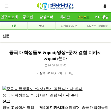
연구소소개
공모전
감상코너
게시판
언론보도
KDI방송
신문
방송
디지털 문예이론
학술논문ㆍ학회동향
신문
중국 대학생들도 &quot;영상+문자 결합 디카시
&quot;쓴다
16-08-28 16:42
이상옥
60,412회
0건
본문
중국 대학생들도 ''영상+문자 결합
디카시
' 쓴다
신고
경남 고성에서 열리는 '제9회
디카시
페스티벌'에 중국 대학생들이