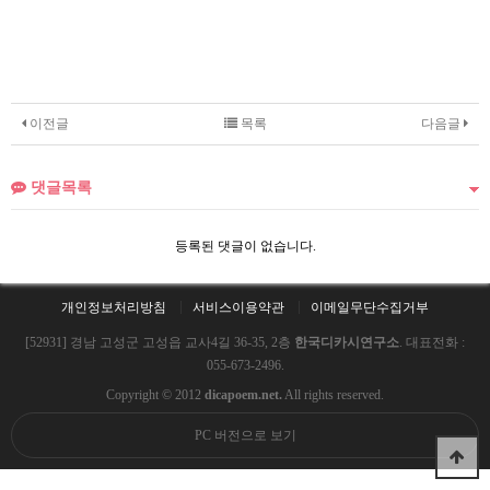
이전글
목록
다음글
댓글목록
등록된 댓글이 없습니다.
개인정보처리방침
서비스이용약관
이메일무단수집거부
[52931] 경남 고성군 고성읍 교사4길 36-35, 2층
한국디카시연구소
. 대표전화 :
055-673-2496.
Copyright © 2012
dicapoem.net.
All rights reserved.
PC 버전으로 보기