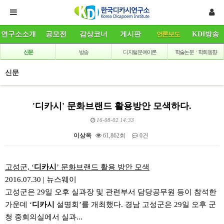
연구소소개
공모전
감상코너
게시판
언론보도
KDI방송
신문
방송
디지털 문예이론
학술논문ㆍ학회동향
신문
'디카시' 문화브랜드 활용방안 모색하다.
16-08-02 14:33
이상옥
61,862회
0건
본문
고성군, ‘
디카시
’ 문화브랜드 활용 방안 모색
2016.07.30
|
뉴스웨이
고성군은 29일 오후 실과장 및 관련부서 담당공무원 등이 참석한
가운데 ‘
디카시
설명회’를 개최했다. 경남 고성군은 29일 오후 군
청 중회의실에서 실과...