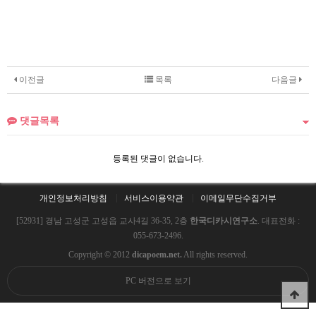
이전글
목록
다음글
댓글목록
등록된 댓글이 없습니다.
개인정보처리방침
서비스이용약관
이메일무단수집거부
[52931] 경남 고성군 고성읍 교사4길 36-35, 2층
한국디카시연구소
. 대표전화 :
055-673-2496.
Copyright © 2012
dicapoem.net.
All rights reserved.
PC 버전으로 보기