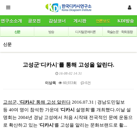
연구소소개
공모전
감상코너
게시판
언론보도
KDI방송
신문
방송
디지털 문예이론
학술논문ㆍ학회동향
신문
고성군'디카시'를 통해 고성을 알린다.
16-08-02 14:31
이상옥
60,933회
0건
본문
고성군, '
디카시
' 통해 고성 알린다
2016.07.31
|
경남도민일보
등 40여 명이 참석한 가운데 '
디카시
설명회'를 개최했다.이날 설
명회는 2004년 경남 고성에서 처음 시작돼 전국적인 문예 운동으
로 확산하고 있는 '
디카시
'를 고성을 알리는 문화브랜드로 활...