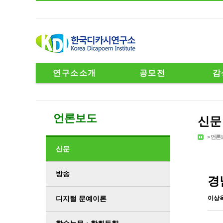
연구소소개
공모전
감
언론보도
신문
>
언론
신문
방송
경
디지털 문예이론
이상