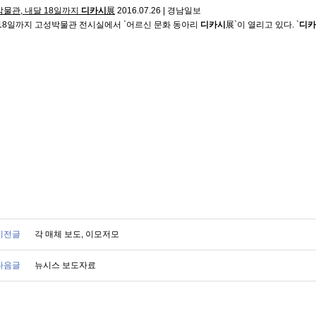
물관, 내달 18일까지
디카시
展
2016.07.26
|
경남일보
18일까지 고성박물관 전시실에서 `어르신 문화 동아리
디카시
展`이 열리고 있다. `
디카
이전글
각 매체 보도, 이모저모
다음글
뉴시스 보도자료