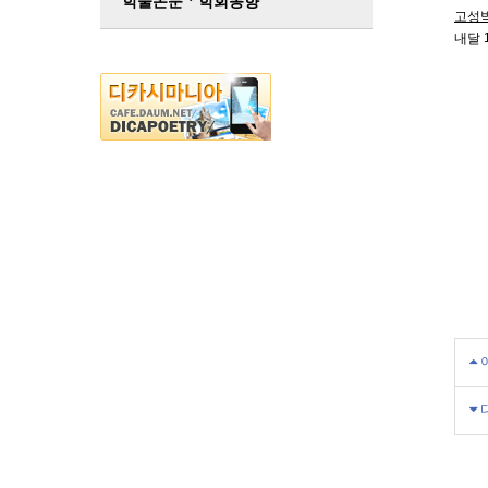
학술논문ㆍ학회동향
고성박
내달 