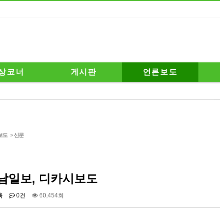
상코너
게시판
언론보도
보도
>
신문
남일보, 디카시보도
옥
0건
60,454회