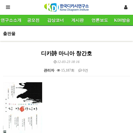
연구소소개
공모전
감상코너
게시판
언론보도
KDI방송
출판물
디카詩 마니아 창간호
12-03-23 18:16
관리자
15,187회
0건
본문