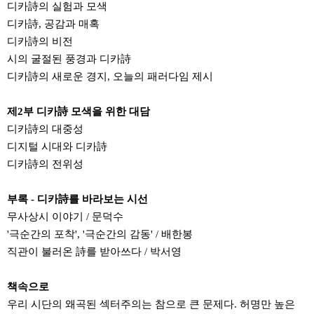
디카詩의 실험과 모색
디카詩, 공감과 매혹
디카詩의 비전
시의 굴절된 풍경과 디카詩
디카詩의 새로운 경지, 오늘의 패러다임 제시
제2부 디카詩 모색을 위한 대담
디카詩의 대중성
디지털 시대와 디카詩
디카詩의 전위성
부록 - 디카詩를 바라보는 시선
무사상시 이야기 / 문덕수
'극순간의 포착', '극순간의 감동' / 배한봉
직관이 불러온 詩를 받아쓰다 / 박서영
책속으로
우리 시단의 왜곡된 섹터주의는 참으로 큰 문제다. 허명만 높은