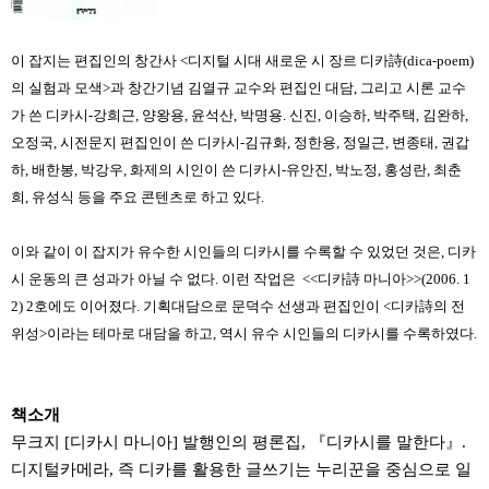
이 잡지는 편집인의 창간사 <디지털 시대 새로운 시 장르 디카詩(dica-poem)
의 실험과 모색>과 창간기념 김열규 교수와 편집인 대담, 그리고 시론 교수
가 쓴 디카시-강희근, 양왕용, 윤석산, 박명용. 신진, 이승하, 박주택, 김완하,
오정국, 시전문지 편집인이 쓴 디카시-김규화, 정한용, 정일근, 변종태, 권갑
하, 배한봉, 박강우, 화제의 시인이 쓴 디카시-유안진, 박노정, 홍성란, 최춘
희, 유성식 등을 주요 콘텐츠로 하고 있다.
이와 같이 이 잡지가 유수한 시인들의 디카시를 수록할 수 있었던 것은, 디카
시 운동의 큰 성과가 아닐 수 없다. 이런 작업은 <<디카詩 마니아>>(2006. 1
2) 2호에도 이어졌다. 기획대담으로 문덕수 선생과 편집인이 <디카詩의 전
위성>이라는 테마로 대담을 하고, 역시 유수 시인들의 디카시를 수록하였다.
책소개
무크지 [디카시 마니아] 발행인의 평론집, 『디카시를 말한다』.
디지털카메라, 즉 디카를 활용한 글쓰기는 누리꾼을 중심으로 일