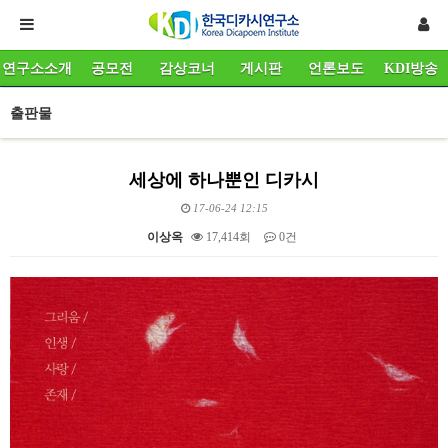
연구소소개
공모전
감상코너
게시판
언론보도
KDI방송
출판물
세상에 하나뿐인 디카시
17-06-24 12:15
이상옥
17,414회
0건
본문