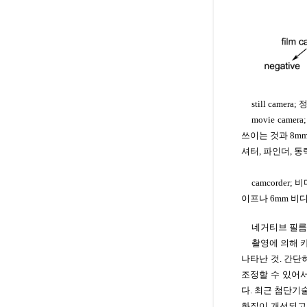
still cam
movie came
쓰이는 것과 8mm
셔터, 파인더, 
camcorde
이프나 6mm 비
네거티브 필름(neg
촬영에 의해 
나타난 것. 간단
조정할 수 있어
다. 최근 첨단기술
화질이 개선되고 있