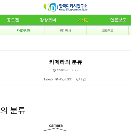
공모전
감상코너
게시판
언론보도
자유게시판
정기행사
프로젝트
카메라의 분류
12-06-20 11:12
Take5
45,709회
1건
의 분류