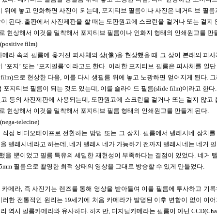
화지 위에 놓고 인화하면 사진이 되는데, 포지티브 필름이나 사진은 네거티브 필름
이 된다. 출판에서 사진제판을 할 때는 도판원고에 스크린을 걸거나 또는 걸지 
로 현상해서 이것을 밀착해서 포지티브 필름이나 인화지 형태의 인쇄원고를 만들
itive film)
카메라 속의 필름에 옮겨진 피사체의 상(像)을 현상했을 때 그 상이 본래의 피
히 ‘포지’ 또는 ‘포지필름’이라고도 한다. 이러한 포지티브 필름은 피사체를 일
ive film)으로 현상한 다음, 이를 다시 생필름 위에 놓고 노광하면 얻어지게 된다.
 포지티브 필름이 되는 것도 있는데, 이를 슬라이드 필름(slide film)이라고 한
고 등의 사진제판에 사용되는데, 도판원고에 스크린을 걸거나 또는 걸지 않고 
로 현상해서 이것을 밀착해서 포지티브 필름 형태의 인쇄원고를 만들게 된다.
a-telecine)
 직접 비디오테이프로 전환하는 방법 또는 그 장치. 필름에서 텔레시네 장치를
을 텔레시네라고 하는데, 네거 텔레시네가 가능하기 전까지 텔레시네는 네거 필
했을 뿐이었고 필름 특유의 세밀한 재현성이 부족하다는 결점이 있었다. 네거 
35mm 필름으로 촬영한 최적 상태의 영상을 그대로 방송할 수 있게 만들었다.
camera; 카메라, 즉 사진기는 렌즈를 통해 영상을 받아들여 이를 필름에 투사하고 
이러한 전통적인 원리는 19세기에 처음 카메라가 발명된 이후 변함이 없이 이
 역시 필름카메라와 유사하다. 하지만, 디지털카메라는 필름이 아닌 CCD(Charge C