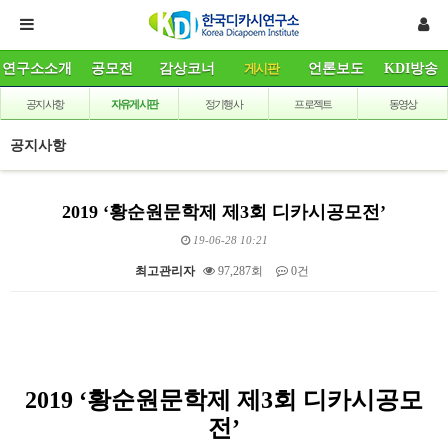
연구소소개
공모전
감상코너
게시판
언론보도
KDI방송
공지사항
자유게시판
정기행사
프로젝트
동영상
공지사항
2019 ‘황순원문학제 제3회 디카시공모전’
19-06-28 10:21
최고관리자
97,287회
0건
본문
2019 ‘황순원문학제 제3회 디카시공모
전’