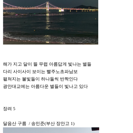
해가 지고 달이 뜰 무렵 아름답게 빛나는 별들
다리 사이사이 보이는 빨주노초파남보
펼쳐지는 불빛들이 하나둘씩 반짝인다
광안대교에는 아름다운 별들이 빛나고 있다
장려 5
달음산 구름 / 송민준(부산 장안고 1)