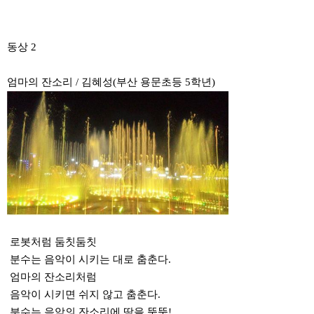
동상 2
엄마의 잔소리 / 김혜성(부산 용문초등 5학년)
로봇처럼 둠칫둠칫
분수는 음악이 시키는 대로 춤춘다.
엄마의 잔소리처럼
음악이 시키면 쉬지 않고 춤춘다.
분수는 음악의 잔소리에 땀을 뚝뚝!