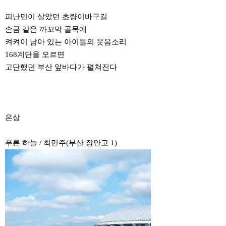
피난민이 살았던 초량이바구길
손금 같은 까꼬막 골목에
켜켜이 남아 있는 아이들의 웃음소리
168계단을 오르면
고단했던 부산 앞바다가 펼쳐진다
은상
푸른 하늘 / 최민주(부산 장안고 1)