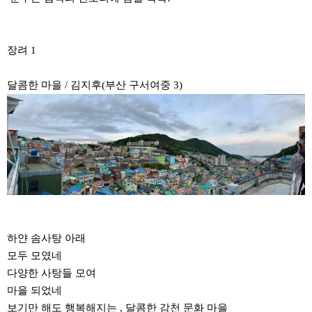
장려 1
달콤한 마을 / 김지후(부산 구서여중 3)
하얀 솜사탕 아래
모두 모였네
다양한 사탕들 모여
마을 되었네
보기만 해도 행복해지는 , 달콤한 감천 문화 마을