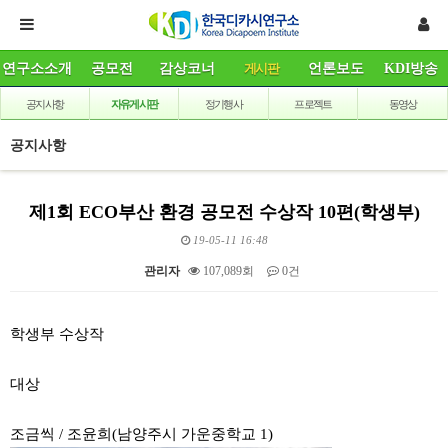
연구소소개
공모전
감상코너
게시판
언론보도
KDI방송
공지사항
자유게시판
정기행사
프로젝트
동영상
공지사항
제1회 ECO부산 환경 공모전 수상작 10편(학생부)
19-05-11 16:48
관리자
107,089회
0건
본문
학생부 수상작
대상
조금씩 / 조윤희(남양주시 가운중학교 1)