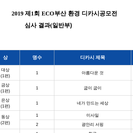
019
제
1
회
ECO
부산 환경 디카시공모전
심사 결과
(
일반부)
상
명수
디카시 제목
대상
1
아름다운 것
(1편)
금상
1
굽이 굽이
(1편)
은상
1
네가 만드는 세상
(1편)
1
미사일
동상
(2편)
2
광안리 서핑