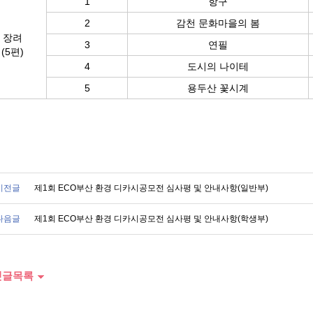
1
항구
2
감천 문화마을의 봄
장려
3
연필
(5편)
4
도시의 나이테
5
용두산 꽃시계
이전글
제1회 ECO부산 환경 디카시공모전 심사평 및 안내사항(일반부)
다음글
제1회 ECO부산 환경 디카시공모전 심사평 및 안내사항(학생부)
글목록