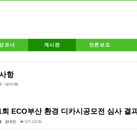
상코너
게시판
언론보도
사항
판
>
공지사항
1회 ECO부산 환경 디카시공모전 심사 결과
자
0건
107,222회