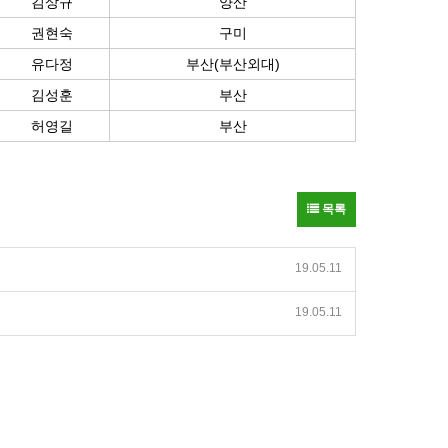
김상규
양산
권현숙
구미
유다정
부산(부산외대)
김성훈
부산
허영길
부산
목록
19.05.11
19.05.11