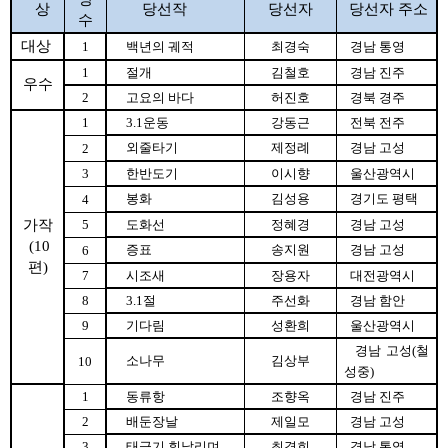
상
당선작
당선자
당선자 주소
수
대상
1
백년의 궤적
최경숙
경남 통영
1
절개
김철호
경남 진주
우수
2
고요의 바다
허진호
경북 경주
1
3.1운동
강동근
전북 전주
외줄타기
제정례
경남 고성
2
3
한반도기
이시향
울산광역시
봉화
김성용
경기도 평택
4
가작
5
도화선
정혜경
경남 고성
(10
증표
송지원
경남 고성
6
편)
7
시조새
장용자
대전광역시
8
3.1절
주선화
경남 함안
9
기다림
성환희
울산광역시
경남 고성(철
소나무
김상부
10
성중)
1
동류항
조향옥
경남 진주
2
배둔장날
제일모
경남 고성
3
태극기 휘날리며
최경희
경남 통영