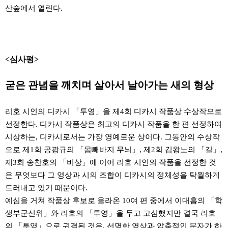
산숲에서 열린다
.
<심사평>
굳은 관념을 깨치며 살아서 날아가는 새의 형상
리호 시인의 디카시
「
투영
」
을 제
4
회 디카시 작품상 수상작으로
선정한다
.
디카시 작품상은 최고의 디카시 작품을 한 편 선정하여
시상하는
,
디카시로서는 가장 영예로운 상이다
.
그동안의 수상작
으로 제
1
회 공광규의
「
몸빼바지 무늬
」
,
제
2
회 김왕노의
「
길
」
,
제
3
회 송찬호의
「
비상
」
에 이어 리호 시인의 작품을 선정한 것
은 무엇보다 그 영상과 시의 조합이 디카시의 정체성을 탁월하게
드러내고 있기 때문이다
.
예심을 거쳐 작품상 후보로 올라온
10
여 편 중에서 이대흠의
「
학
생부군신위
」
와 리호의
「
투영
」
을 두고 고심했지만 결국 리호
의
「
투영
」
으로 귀결된 것은
,
선명한 영상과 압축적인 문자가 하