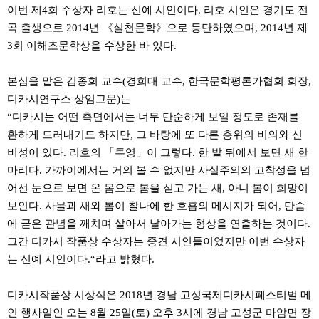
이번 제
4
회 수상자 리호는 신예 시인이다
.
리호 시인은 경기도 전
곡 출생으로
2014
년
《
실천문학
》
으로 등단하였으며
, 2014
년 제
3
회 이해조문학상을 수상한 바 있다
.
본심을 맡은 김종회 교수
(
경희대 교수
,
한국문학평론가협회 회장
,
디카시연구소 상임고문
)
는
“
디카시는 어떤 측면에서는 너무 단순하게 보일 정도로 존재를
환하게 드러내기도 하지만
,
그 바탕에 또 다른 층위의 비의와 신
비성이 있다
.
리호의
「
투영
」
이 그렇다
.
한 발 뒤에서 보면 새 한
마리다
.
가까이에서는 거의 볼 수 없지만 사실주의의 고착성을 넘
어선 눈으로 보면 온 몸으로 봄을 싣고 가는 새
,
아니 봄이 희망이
보인다
.
사물과 새와 봄이 찰나에 한 호흡의 메시지가 되어
,
단숨
에 굳은 관념을 깨치며 살아서 날아가는 형상을 연출하는 것이다
.
그간 디카시 작품상 수상자는 중견 시인들이었지만 이번 수상자
는 신예 시인이다
.“
라고 밝혔다
.
디카시작품상 시상식은
2018
년 경남 고성국제디카시페스티벌 메
인 행사일인 오는
8
월
25
일
(
토
)
오후
3
시에 경남 고성군 마암면 장