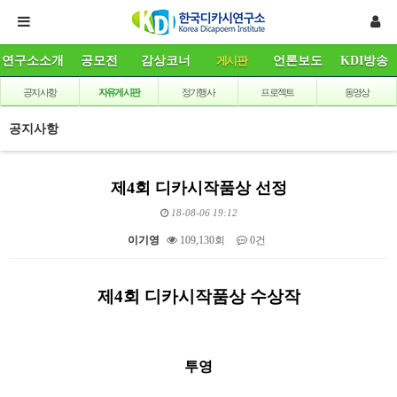
연구소소개
공모전
감상코너
게시판
언론보도
KDI방송
공지사항
자유게시판
정기행사
프로젝트
동영상
공지사항
제4회 디카시작품상 선정
18-08-06 19:12
이기영
109,130회
0건
본문
제4회 디카시작품상 수상작
투영