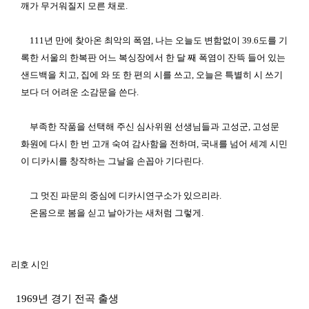
깨가 무거워질지 모른 채로
.
111
년 만에 찾아온 최악의 폭염
,
나는 오늘도 변함없이
39.6
도를 기
록한 서울의 한복판 어느 복싱장에서 한 달 째 폭염이 잔뜩 들어 있는
샌드백을 치고
,
집에 와 또 한 편의 시를 쓰고
,
오늘은 특별히 시 쓰기
보다 더 어려운 소감문을 쓴다
.
부족한 작품을 선택해 주신 심사위원 선생님들과 고성군
,
고성문
화원에 다시 한 번 고개 숙여 감사함을 전하며
,
국내를 넘어 세계 시민
이 디카시를 창작하는 그날을 손꼽아 기다린다
.
그 멋진 파문의 중심에 디카시연구소가 있으리라
.
온몸으로 봄을 싣고 날아가는 새처럼 그렇게
.
리호 시인
1969
년 경기 전곡 출생