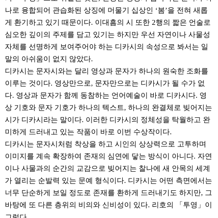
나로 융합되어 관습화된 상징에 머물기 십상인
‘
봄
’
을 전혀 새롭
게 환기하고 있기 때문이다
.
이대흠의 시 또한
2
행의 짧은 언술로
심오한 깊이의 주제를 담고 있기는 하지만 우선 자연이나 사물성
자체를 선명하게 보여주어야 하는 디카시의 속성으로 봐서는 일
말의 아쉬움이 없지 않았다
.
디카시는 문자시와는 달리 영상과 문자가 하나의 원숙한 조화를
이루는 것이다
.
영상만으로
,
문자만으로는 디카시가 될 수가 없
다
.
영상과 문자가 함께 동참하는 언어예술이 바로 디카시다
.
영
상 기호와 문자 기호가 하나의 텍스트
,
하나의 완결체로 빚어지는
시가 디카시라는 말이다
.
이러한 디카시의 정체성을 탁월하고 완
미하게 드러내고 있는 작품이 바로 이번 수상작이다
.
디카시는 문자시처럼 착상을 하고 시인의 상상력으로 고투하며
이미지를 계속 확장하여 존재의 심연에 닿는 방식이 아니다
.
자연
이나 사물과의 순간의 교감으로 빚어지는 찰나에 새 안목의 세계
가 열리는 순발력 있는 문예 형식이다
.
디카시는 어떤 측면에서는
너무 단순하게 보일 정도로 존재를 환하게 드러내기도 하지만
,
그
바탕에 또 다른 층위의 비의와 신비성이 있다
.
리호의
「
투영
」
이
그렇다
.