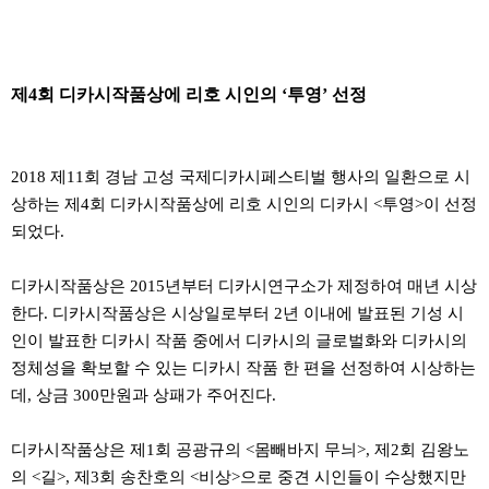
제
4
회 디카시작품상에 리호 시인의
‘
투영
’
선정
2018
제
11
회 경남 고성 국제디카시페스티벌 행사의 일환으로 시
상하는 제
4
회 디카시작품상에 리호 시인의 디카시
<
투영
>
이 선정
되었다
.
디카시작품상은
2015
년부터 디카시연구소가 제정하여 매년 시상
한다
.
디카시작품상은 시상일로부터
2
년 이내에 발표된 기성 시
인이 발표한 디카시 작품 중에서 디카시의 글로벌화와 디카시의
정체성을 확보할 수 있는 디카시 작품 한 편을 선정하여 시상하는
데
,
상금
300
만원과 상패가 주어진다
.
디카시작품상은 제
1
회 공광규의
<
몸빼바지 무늬
>,
제
2
회 김왕노
의
<
길
>,
제
3
회 송찬호의
<
비상
>
으로 중견 시인들이 수상했지만