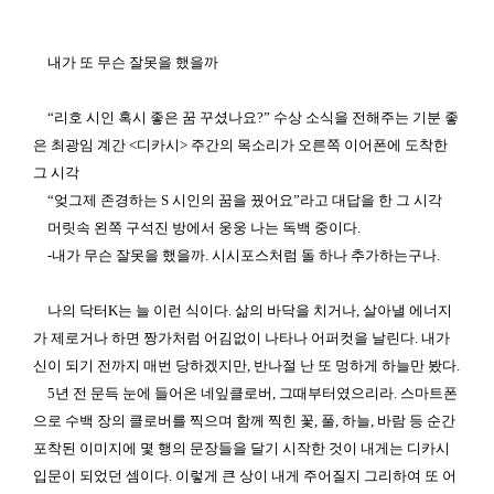
내가 또 무슨 잘못을 했을까
“
리호 시인 혹시 좋은 꿈 꾸셨나요
?”
수상 소식을 전해주는 기분 좋
은 최광임 계간
<
디카시
>
주간의 목소리가 오른쪽 이어폰에 도착한
그 시각
“
엊그제 존경하는
S
시인의 꿈을 꿨어요
”
라고 대답을 한 그 시각
머릿속 왼쪽 구석진 방에서 웅웅 나는 독백 중이다
.
-
내가 무슨 잘못을 했을까
.
시시포스처럼 돌 하나 추가하는구나
.
나의 닥터
K
는 늘 이런 식이다
.
삶의 바닥을 치거나
,
살아낼 에너지
가 제로거나 하면 짱가처럼 어김없이 나타나 어퍼컷을 날린다
.
내가
신이 되기 전까지 매번 당하겠지만
,
반나절 난 또 멍하게 하늘만 봤다
.
5
년 전 문득 눈에 들어온 네잎클로버
,
그때부터였으리라
.
스마트폰
으로 수백 장의 클로버를 찍으며 함께 찍힌 꽃
,
풀
,
하늘
,
바람 등 순간
포착된 이미지에 몇 행의 문장들을 달기 시작한 것이 내게는 디카시
입문이 되었던 셈이다
.
이렇게 큰 상이 내게 주어질지 그리하여 또 어