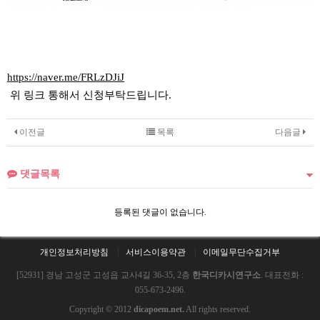
https://naver.me/FRLzDJiJ
위 링크 통해서 신청부탁드립니다.
이전글
목록
다음글
댓글목록
등록된 댓글이 없습니다.
개인정보처리방침
서비스이용약관
이메일무단수집거부
[52931] 경남 고성군 고성읍 교사4길 36-35, 2층
한국디카시연구소
. 대표전화 :
055-673-2496.
Copyright © 2012
dicapoem.net.
All rights reserved.