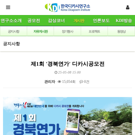
연구소소개
공모전
감상코너
게시판
언론보도
KDI방송
공지사항
자유게시판
정기행사
프로젝트
동영상
공지사항
제1회 '경북연가' 디카시공모전
25-05-08 15:00
관리자
15,054회
0건
본문