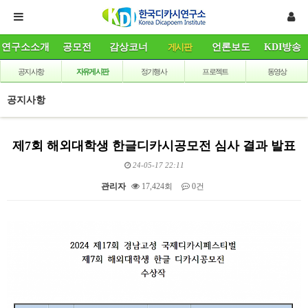
연구소소개
공모전
감상코너
게시판
언론보도
KDI방송
공지사항
자유게시판
정기행사
프로젝트
동영상
공지사항
제7회 해외대학생 한글디카시공모전 심사 결과 발표
24-05-17 22:11
관리자
17,424회
0건
본문