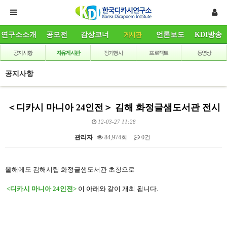
연구소소개
공모전
감상코너
게시판
언론보도
KDI방송
공지사항
자유게시판
정기행사
프로젝트
동영상
공지사항
＜디카시 마니아 24인전＞ 김해 화정글샘도서관 전시
12-03-27 11:28
관리자
84,974회
0건
본문
올해에도 김해시립 화정글샘도서관 초청으로
<디카시 마니아 24인전>
이
아래와 같
이
개최 됩니다.