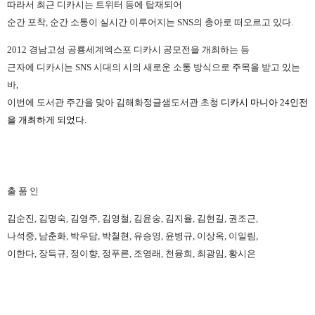
따라서 최근 디카시는 트위터 등에 탑재되어
순간 포착, 순간 소통이 실시간 이루어지는 SNS의 총아로 떠오르고 있다.
2012 경남고성 공룡세계엑스포 디카시 공모전을 개최하는 등
근자에 디카시는 SNS 시대의 시의 새로운 소통 방식으로 주목을 받고 있는
바,
이번에 도서관 주간을 맞아 김해화정글샘도서관 초청
디카시 마니아 24인전
을 개최하게 되었다.
출 품 인
김순진, 김명숙, 김영주, 김영철, 김윤숭, 김지율, 김현길, 권조근,
나석중, 남춘화, 박우담, 박철현, 유승영, 윤병규, 이상옥, 이일림,
이한다, 장득규, 정이향, 정푸른, 조영래, 천융희, 최광임, 황시은