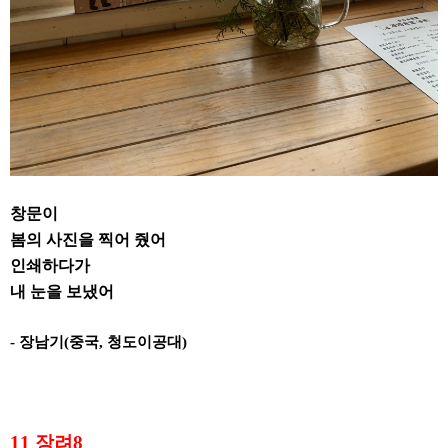
창문이
봄의 사진을 찍어 줬어
인쇄하다가
내 눈을 보냈어
-
장남기
(
중국
,
청도이공대
)
11
장려
8