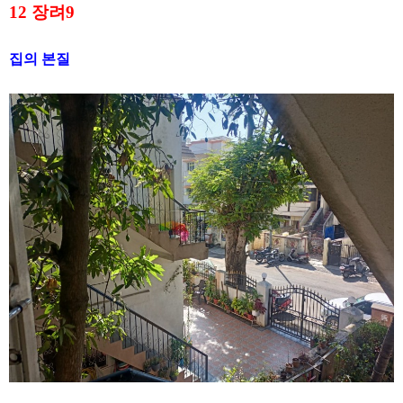
12
장려
9
집의 본질