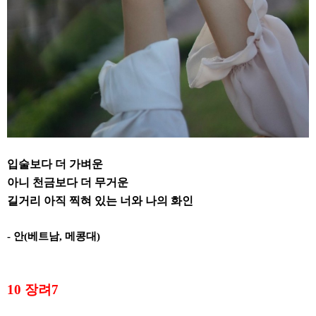
입술보다 더 가벼운
아니 천금보다 더 무거운
길거리 아직 찍혀 있는 너와 나의 화인
-
안
(
베트남
,
메콩대
)
10
장려
7