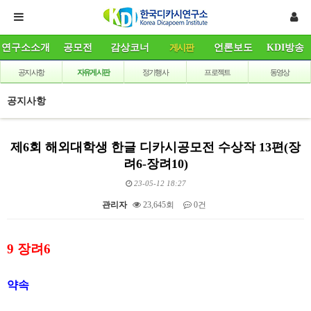
연구소소개
공모전
감상코너
게시판
언론보도
KDI방송
공지사항
자유게시판
정기행사
프로젝트
동영상
공지사항
제6회 해외대학생 한글 디카시공모전 수상작 13편(장
려6-장려10)
23-05-12 18:27
관리자
23,645회
0건
본문
9
장려
6
약속