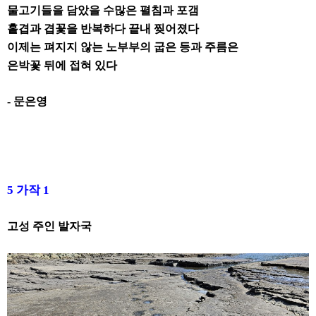
물고기들을 담았을 수많은 펼침과 포갬
홑겹과 겹꽃을 반복하다 끝내 찢어졌다
이제는 펴지지 않는 노부부의 굽은 등과 주름은
은박꽃 뒤에 접혀 있다
-
문은영
5
가작
1
고성 주인 발자국