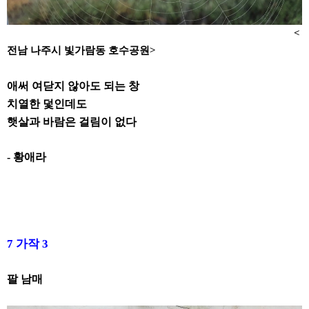
<
전남 나주시 빛가람동 호수공원
>
애써 여닫지 않아도 되는 창
치열한 덫인데도
햇살과 바람은 걸림이 없다
-
황애라
7
가작
3
팔 남매