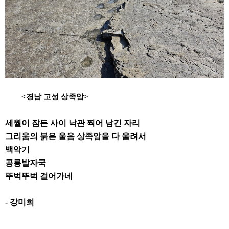
<
경남 고성 상족암
>
세월이 잠든 사이 낙관 찍어 남긴 자리
그리움의 붉은 울음 상족암을 다 울려서
백악기
공룡발자국
뚜벅뚜벅 걸어가네
-
강미희