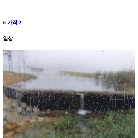
6
가작
2
일상