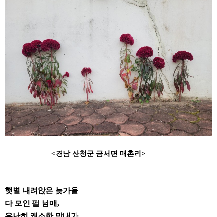
<
경남 산청군 금서면 매촌리
>
햇볕 내려앉은 늦가을
다 모인 팔 남매
,
유난히 왜소한 막내가