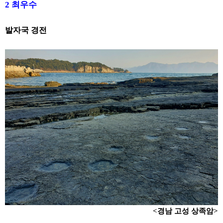
2
최우수
발자국 경전
<
경남 고성 상족암
>