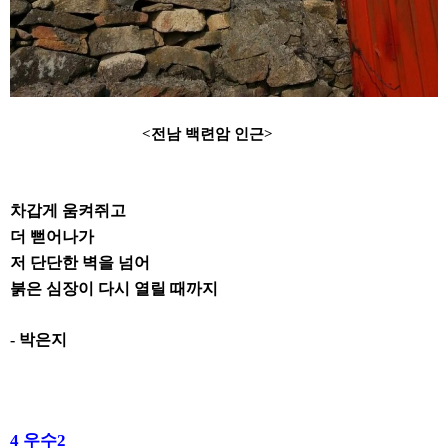
<
전남 백련암 인근
>
차갑게 움켜쥐고
더 뻗어나가
저 단단한 벽을 넘어
붉은 심장이 다시 열릴 때까지
-
박은지
4
우수
2