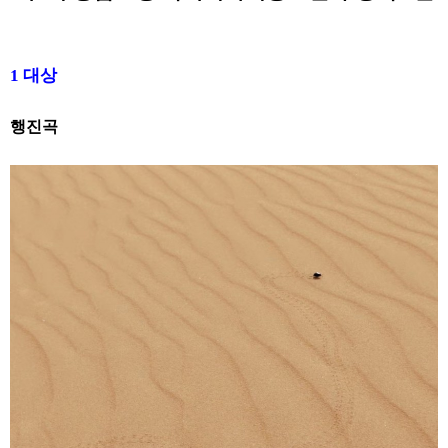
1
대상
행진곡