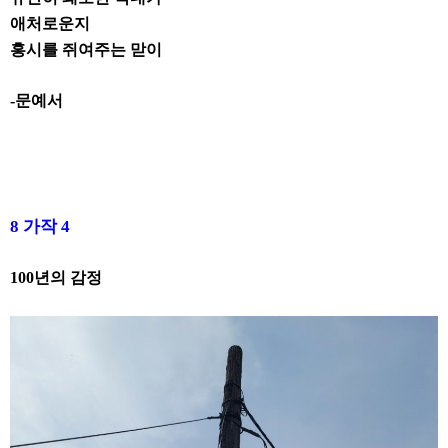
애처로운지
홍시를 쥐여주는 맏이
-문예서
8
가작
4
100
년의 감정