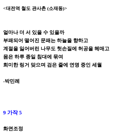
<
대전역 철도 관사촌
(
소재동
)>
얼마나 더 서 있을 수 있을까
부패되어 떨어진 문패는 하늘을 향하고
계절을 잃어버린 나무도 헛손질에 허공을 헤매고
몸은 하루 종일 침대에 묶여
희미한 링거 맞으며 검은 줄에 연명 중인 세월
-박민례
9
가작
5
화면조정