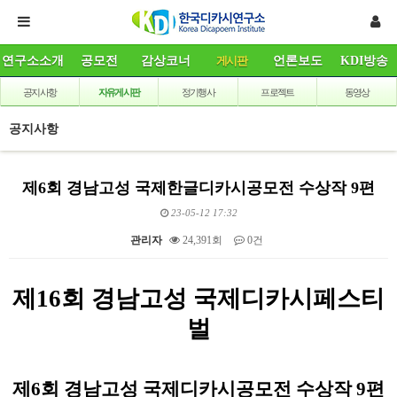
연구소소개
공모전
감상코너
게시판
언론보도
KDI방송
공지사항
자유게시판
정기행사
프로젝트
동영상
공지사항
제6회 경남고성 국제한글디카시공모전 수상작 9편
23-05-12 17:32
관리자
24,391회
0건
본문
제
16
회 경남고성 국제디카시페스티
벌
제
6
회 경남고성 국제디카시공모전 수상작
9
편