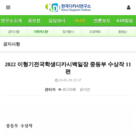
연구소소개
공모전
감상코너
게시판
언론보도
KDI방송
공지사항
자유게시판
정기행사
프로젝트
동영상
공지사항
2022 이형기전국학생디카시백일장 중등부 수상작 11
편
22-05-29 23:57
관리자
40,510회
0건
본문