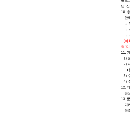
블로그
단, 
10. 
​한국
​→ 
​→ 
​→ 
(비
※ ‘
11.
1) 
2) 
(원본
3) 
4) 
12.
응모자
13. 
디카
응모