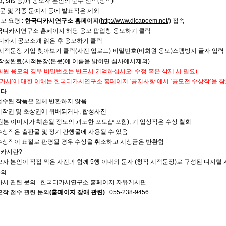
, sns 등)과 응모자 본인의 순수 신작(창작)
신문 및 각종 문예지 등에 발표작은 제외
응모 요령 :
한국디카시연구소 홈페이지
(
http://www.dicapoem.net/)
접속
디카시연구소 홈페이지 해당 응모 팝업창 응모하기 클릭
디카시 공모소개 읽은 후 응모하기 클릭
시적문장 기입 찾아보기 클릭(사진 업로드) 비밀번호(비회원 응모)스팸방지 글자 입력
작성완료(시적문장(본문)에 이름을 밝히면 심사에서제외)
회원 응모의 경우 비밀번호는 반드시 기억하십시오. 수정 혹은 삭제 시 필요)
디카시’에 대한 이해는 한국디카시연구소 홈페이지 ‘공지사항’에서 ‘공모전 수상작’을 
 기타
접수된 작품은 일체 반환하지 않음
저작권 및 초상권에 위배되거나, 합성사진
 이미지가 훼손될 정도의 과도한 포토샵 포함), 기 입상작은 수상 철회
수상작은 출판물 및 정기 간행물에 사용될 수 있음
수상작이 표절로 판명될 경우 수상을 취소하고 시상금은 반환함
 디카시란?
 본인이 직접 찍은 사진과 함께 5행 이내의 문자 (창작 시적문장)로 구성된 디지털 
문의
시 관련 문의 : 한국디카시연구소 홈페이지 자유게시판
작 접수 관련 문의
(홈페이지 장애 관련)
: 055-238-9456