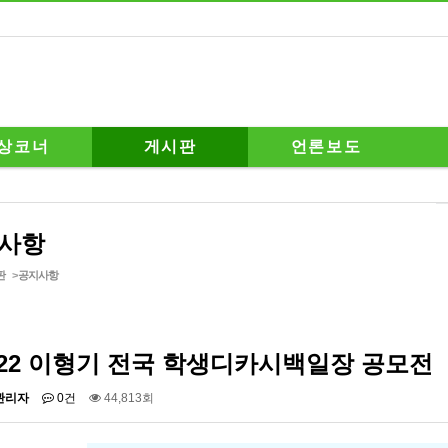
상코너
게시판
언론보도
사항
판
>
공지사항
022 이형기 전국 학생디카시백일장 공모전
관리자
0건
44,813회