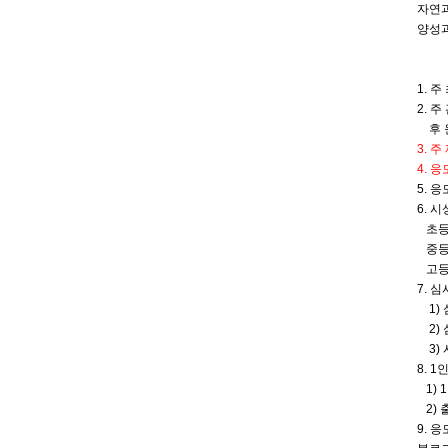
자연과
양성과
1. 주
2. 
후 원
3. 
4. 
5. 응
6. 
초등부
중등부
고등부
7. 
1) 
2) 
3) 
8. 
1) 
2) 
9. 