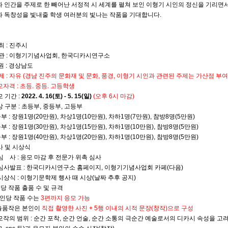
 인간을 주제로 한 빼어난 서정적 시 세계를 펼쳐 보인 이형기 시인의 정신을 기리면
 독창성을 빛내줄 학생 여러분의 빛나는 작품을 기대합니다.
 최 : 진주시
주 관 : 이형기기념사업회, 한국디카시연구소
 : 경상남도
주 제 : 자유 (경남 진주의 문화재 및 문화, 풍경, 이형기 시인과 관련된 주제는 가산점 부여
응모자격 : 초등. 중등. 고등학생
모 기간 :
2022. 4. 16(토) - 5. 15(일)
(오후 6시 마감)
시상 구분 : 초등부, 중등부, 고등부
 : 장원1명(20만원), 차상1명(10만원), 차하1명(7만원), 참방8명(5만원)
 : 장원1명(30만원), 차상1명(15만원), 차하1명(10만원), 참방8명(5만원)
 : 장원1명(40만원), 차상1명(20만원), 차하1명(10만원), 참방8명(5만원)
심사 및 시상식
심 사 : 응모 마감 후 전문가 위촉 심사
심사발표 : 한국디카시연구소 홈페이지, 이형기기념사업회 카페(다음)
시상식 : 이형기문학제 행사 때 시상(날짜 추후 공지)
1인당 작품 출품 수 및 규격
1인당 작품 수는
3편까지 응모 가능
출품작은 본인이
직접 촬영한 사진 + 5행 이내의 시적 문장(창작)으로 구성
응모작의 범위 : 순간 포착, 순간 언술, 순간 소통의 극순간 예술로서의 디카시 속성을 