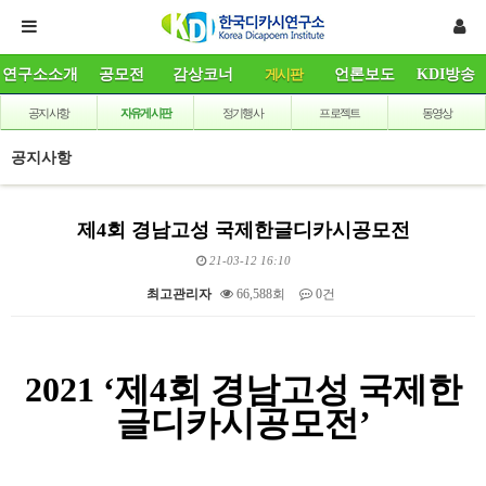
연구소소개
공모전
감상코너
게시판
언론보도
KDI방송
공지사항
자유게시판
정기행사
프로젝트
동영상
공지사항
제4회 경남고성 국제한글디카시공모전
21-03-12 16:10
최고관리자
66,588회
0건
본문
2021 ‘제4회 경남고성 국제한
글디카시공모전’