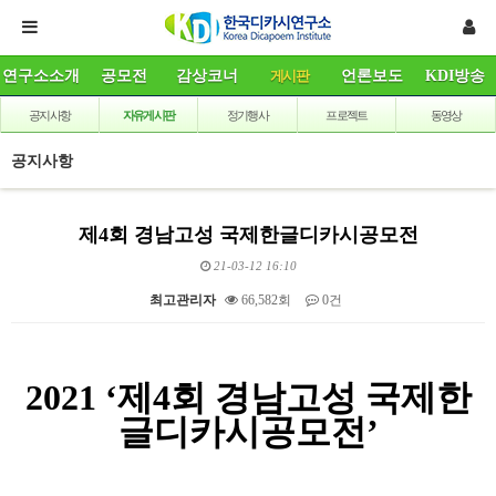
연구소소개
공모전
감상코너
게시판
언론보도
KDI방송
공지사항
자유게시판
정기행사
프로젝트
동영상
공지사항
제4회 경남고성 국제한글디카시공모전
21-03-12 16:10
최고관리자
66,582회
0건
본문
2021 ‘제4회 경남고성 국제한
글디카시공모전’