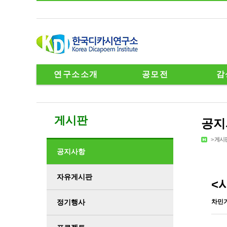
연구소소개
공모전
감
게시판
공지
>
게시
공지사항
자유게시판
<
정기행사
차민