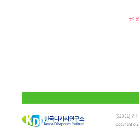
댓
[52931] 
Copyright © 