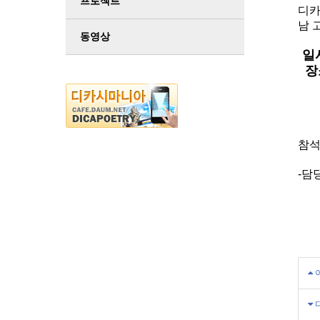
프로젝트
디카
남 
동영상
일시
장소
(
참석
-담