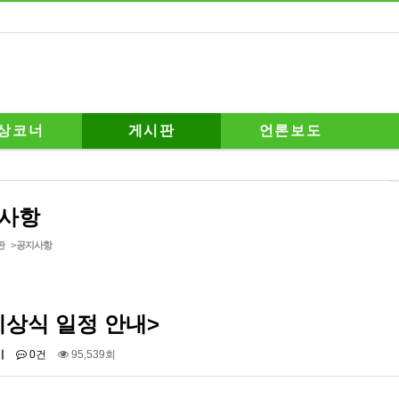
상코너
게시판
언론보도
사항
판
>
공지사항
시상식 일정 안내>
기
0건
95,539회