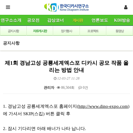
연구소소개
공모전
감상코너
게시판
언론보도
KDI방송
공지사항
자유게시판
정기행사
프로젝트
동영상
공지사항
제1회 경남고성 공룡세계엑스포 디카시 공모 작품 올
리는 방법 안내
12-03-27 11:28
관리자
86,504회
0건
본문
1. 경남고성 공룡세계엑스포 홈페이지(
http://www.dino-expo.com
)
에 가셔서 SKIP(스킵) 버튼 클릭 후
2. 잠시 기다리면 아래 배너가 나타 납니다.