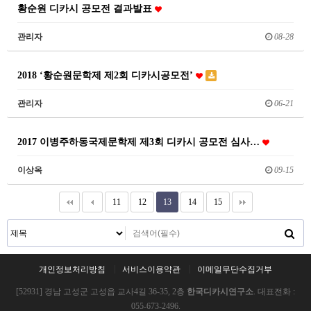
황순원 디카시 공모전 결과발표
관리자
08-28
2018 ‘황순원문학제 제2회 디카시공모전’
관리자
06-21
2017 이병주하동국제문학제 제3회 디카시 공모전 심사…
이상옥
09-15
11
12
13
14
15
개인정보처리방침
서비스이용약관
이메일무단수집거부
[52931] 경남 고성군 고성읍 교사4길 36-35, 2층
한국디카시연구소
. 대표전화 :
055-673-2496.