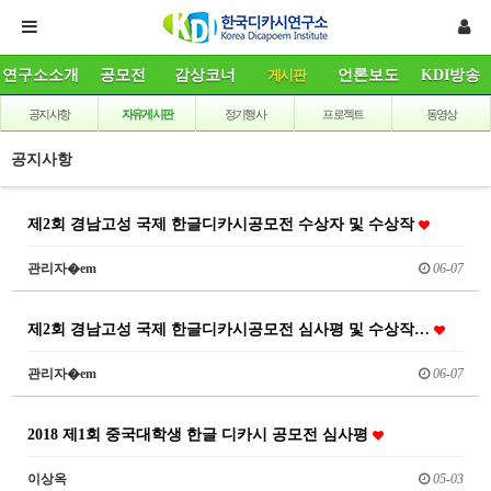
연구소소개
공모전
감상코너
게시판
언론보도
KDI방송
공지사항
자유게시판
정기행사
프로젝트
동영상
공지사항
제2회 경남고성 국제 한글디카시공모전 수상자 및 수상작
관리자�em
06-07
제2회 경남고성 국제 한글디카시공모전 심사평 및 수상작…
관리자�em
06-07
2018 제1회 중국대학생 한글 디카시 공모전 심사평
이상옥
05-03