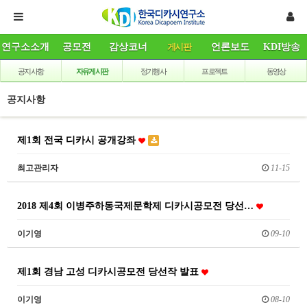
연구소소개
공모전
감상코너
게시판
언론보도
KDI방송
공지사항
자유게시판
정기행사
프로젝트
동영상
공지사항
제1회 전국 디카시 공개강좌
최고관리자
11-15
2018 제4회 이병주하동국제문학제 디카시공모전 당선…
이기영
09-10
제1회 경남 고성 디카시공모전 당선작 발표
이기영
08-10