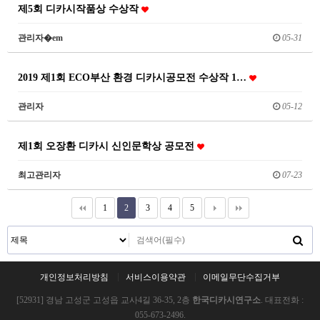
제5회 디카시작품상 수상작
관리자�em
05-31
2019 제1회 ECO부산 환경 디카시공모전 수상작 1…
관리자
05-12
제1회 오장환 디카시 신인문학상 공모전
최고관리자
07-23
1
2
3
4
5
개인정보처리방침
서비스이용약관
이메일무단수집거부
[52931] 경남 고성군 고성읍 교사4길 36-35, 2층
한국디카시연구소
. 대표전화 :
055-673-2496.