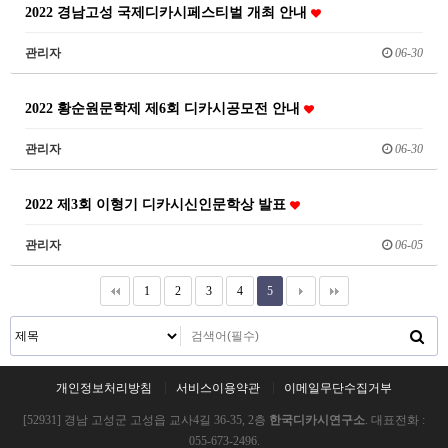
2022 경남고성 국제디카시페스티벌 개최 안내
관리자
06-30
2022 황순원문학제 제6회 디카시공모전 안내
관리자
06-30
2022 제3회 이형기 디카시신인문학상 발표
관리자
06-05
1
2
3
4
5
개인정보처리방침
서비스이용약관
이메일무단수집거부
[52931] 경남 고성군 고성읍 교사4길 36-35, 2층
한국디카시연구소
. 대표전화 :
055-673-2496.