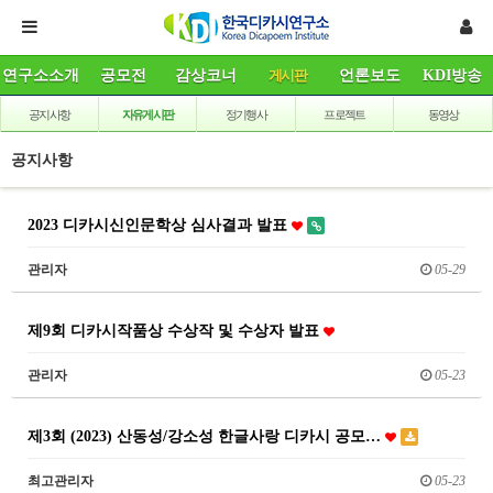
연구소소개
공모전
감상코너
게시판
언론보도
KDI방송
공지사항
자유게시판
정기행사
프로젝트
동영상
공지사항
2023 디카시신인문학상 심사결과 발표
관리자
05-29
제9회 디카시작품상 수상작 및 수상자 발표
관리자
05-23
제3회 (2023) 산동성/강소성 한글사랑 디카시 공모…
최고관리자
05-23